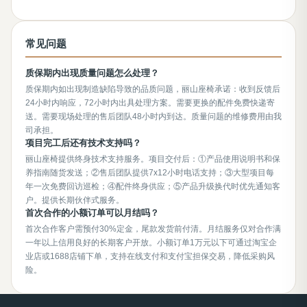
常见问题
质保期内出现质量问题怎么处理？
质保期内如出现制造缺陷导致的品质问题，丽山座椅承诺：收到反馈后
24小时内响应，72小时内出具处理方案。需要更换的配件免费快递寄
送。需要现场处理的售后团队48小时内到达。质量问题的维修费用由我
司承担。
项目完工后还有技术支持吗？
丽山座椅提供终身技术支持服务。项目交付后：①产品使用说明书和保
养指南随货发送；②售后团队提供7x12小时电话支持；③大型项目每
年一次免费回访巡检；④配件终身供应；⑤产品升级换代时优先通知客
户。提供长期伙伴式服务。
首次合作的小额订单可以月结吗？
首次合作客户需预付30%定金，尾款发货前付清。月结服务仅对合作满
一年以上信用良好的长期客户开放。小额订单1万元以下可通过淘宝企
业店或1688店铺下单，支持在线支付和支付宝担保交易，降低采购风
险。