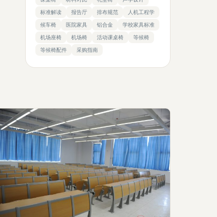
标准解读
报告厅
排布规范
人机工程学
候车椅
医院家具
铝合金
学校家具标准
机场座椅
机场椅
活动课桌椅
等候椅
等候椅配件
采购指南