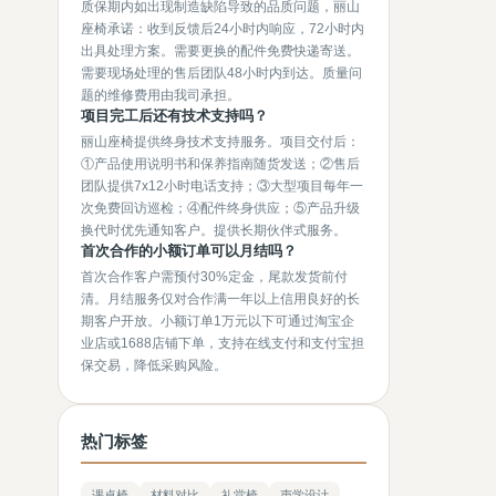
质保期内如出现制造缺陷导致的品质问题，丽山
座椅承诺：收到反馈后24小时内响应，72小时内
出具处理方案。需要更换的配件免费快递寄送。
需要现场处理的售后团队48小时内到达。质量问
题的维修费用由我司承担。
项目完工后还有技术支持吗？
丽山座椅提供终身技术支持服务。项目交付后：
①产品使用说明书和保养指南随货发送；②售后
团队提供7x12小时电话支持；③大型项目每年一
次免费回访巡检；④配件终身供应；⑤产品升级
换代时优先通知客户。提供长期伙伴式服务。
首次合作的小额订单可以月结吗？
首次合作客户需预付30%定金，尾款发货前付
清。月结服务仅对合作满一年以上信用良好的长
期客户开放。小额订单1万元以下可通过淘宝企
业店或1688店铺下单，支持在线支付和支付宝担
保交易，降低采购风险。
热门标签
课桌椅
材料对比
礼堂椅
声学设计