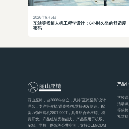
2026年6月5日
车站等候椅人机工程学设计：6小时久坐的舒适度
密码
产品
学校课
丽山座椅，自2008年创立，秉持"至简至美"设计
活动课
理念，专注等候椅/课桌椅/礼堂椅研发制造。配
等候椅
备力劲压铸机280T-900T，具备铝合金压铸、模
礼堂椅
具开发、产品组装完整能力。产品应用于机场、
车站、学校、医院等公共空间，支持OEM/ODM