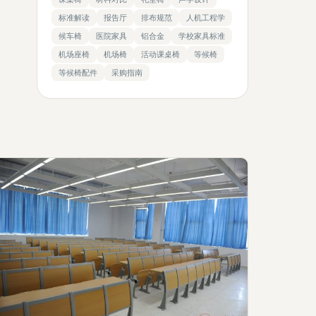
标准解读
报告厅
排布规范
人机工程学
候车椅
医院家具
铝合金
学校家具标准
机场座椅
机场椅
活动课桌椅
等候椅
等候椅配件
采购指南