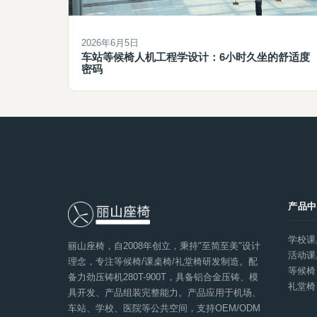
2026年6月5日
车站等候椅人机工程学设计：6小时久坐的舒适度
密码
产品
学校课
丽山座椅，自2008年创立，秉持"至简至美"设计
活动课
理念，专注等候椅/课桌椅/礼堂椅研发制造。配
等候椅
备力劲压铸机280T-900T，具备铝合金压铸、模
礼堂椅
具开发、产品组装完整能力。产品应用于机场、
车站、学校、医院等公共空间，支持OEM/ODM