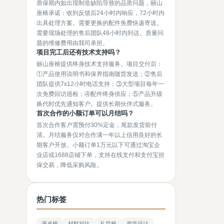
质保期内如出现制造缺陷导致的品质问题，丽山
座椅承诺：收到反馈后24小时内响应，72小时内
出具处理方案。需要更换的配件免费快递寄送。
需要现场处理的售后团队48小时内到达。质量问
题的维修费用由我司承担。
项目完工后还有技术支持吗？
丽山座椅提供终身技术支持服务。项目交付后：
①产品使用说明书和保养指南随货发送；②售后
团队提供7x12小时电话支持；③大型项目每年一
次免费回访巡检；④配件终身供应；⑤产品升级
换代时优先通知客户。提供长期伙伴式服务。
首次合作的小额订单可以月结吗？
首次合作客户需预付30%定金，尾款发货前付
清。月结服务仅对合作满一年以上信用良好的长
期客户开放。小额订单1万元以下可通过淘宝企
业店或1688店铺下单，支持在线支付和支付宝担
保交易，降低采购风险。
热门标签
课桌椅
材料对比
礼堂椅
声学设计