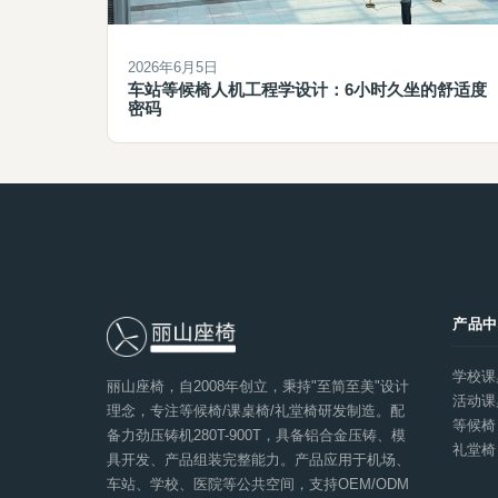
2026年6月5日
车站等候椅人机工程学设计：6小时久坐的舒适度
密码
产品
学校课
丽山座椅，自2008年创立，秉持"至简至美"设计
活动课
理念，专注等候椅/课桌椅/礼堂椅研发制造。配
等候椅
备力劲压铸机280T-900T，具备铝合金压铸、模
礼堂椅
具开发、产品组装完整能力。产品应用于机场、
车站、学校、医院等公共空间，支持OEM/ODM