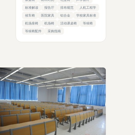
标准解读
报告厅
排布规范
人机工程学
候车椅
医院家具
铝合金
学校家具标准
机场座椅
机场椅
活动课桌椅
等候椅
等候椅配件
采购指南