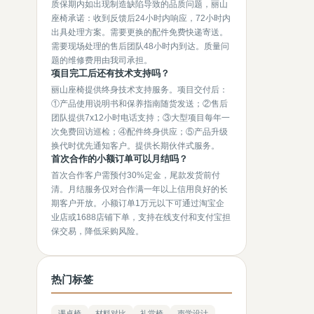
质保期内如出现制造缺陷导致的品质问题，丽山
座椅承诺：收到反馈后24小时内响应，72小时内
出具处理方案。需要更换的配件免费快递寄送。
需要现场处理的售后团队48小时内到达。质量问
题的维修费用由我司承担。
项目完工后还有技术支持吗？
丽山座椅提供终身技术支持服务。项目交付后：
①产品使用说明书和保养指南随货发送；②售后
团队提供7x12小时电话支持；③大型项目每年一
次免费回访巡检；④配件终身供应；⑤产品升级
换代时优先通知客户。提供长期伙伴式服务。
首次合作的小额订单可以月结吗？
首次合作客户需预付30%定金，尾款发货前付
清。月结服务仅对合作满一年以上信用良好的长
期客户开放。小额订单1万元以下可通过淘宝企
业店或1688店铺下单，支持在线支付和支付宝担
保交易，降低采购风险。
热门标签
课桌椅
材料对比
礼堂椅
声学设计