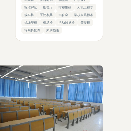
标准解读
报告厅
排布规范
人机工程学
候车椅
医院家具
铝合金
学校家具标准
机场座椅
机场椅
活动课桌椅
等候椅
等候椅配件
采购指南