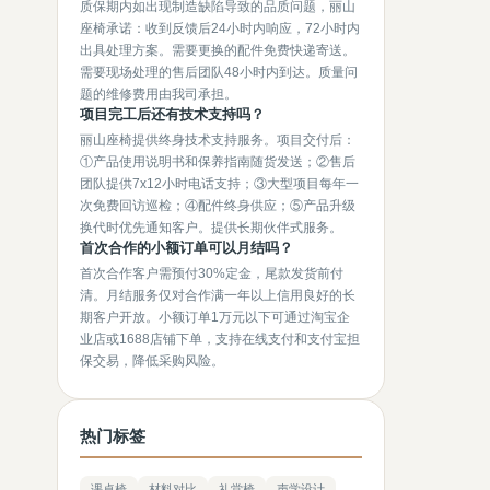
质保期内如出现制造缺陷导致的品质问题，丽山
座椅承诺：收到反馈后24小时内响应，72小时内
出具处理方案。需要更换的配件免费快递寄送。
需要现场处理的售后团队48小时内到达。质量问
题的维修费用由我司承担。
项目完工后还有技术支持吗？
丽山座椅提供终身技术支持服务。项目交付后：
①产品使用说明书和保养指南随货发送；②售后
团队提供7x12小时电话支持；③大型项目每年一
次免费回访巡检；④配件终身供应；⑤产品升级
换代时优先通知客户。提供长期伙伴式服务。
首次合作的小额订单可以月结吗？
首次合作客户需预付30%定金，尾款发货前付
清。月结服务仅对合作满一年以上信用良好的长
期客户开放。小额订单1万元以下可通过淘宝企
业店或1688店铺下单，支持在线支付和支付宝担
保交易，降低采购风险。
热门标签
课桌椅
材料对比
礼堂椅
声学设计