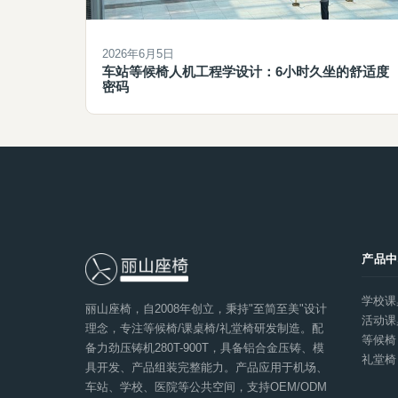
2026年6月5日
车站等候椅人机工程学设计：6小时久坐的舒适度
密码
产品
学校课
丽山座椅，自2008年创立，秉持"至简至美"设计
活动课
理念，专注等候椅/课桌椅/礼堂椅研发制造。配
等候椅
备力劲压铸机280T-900T，具备铝合金压铸、模
礼堂椅
具开发、产品组装完整能力。产品应用于机场、
车站、学校、医院等公共空间，支持OEM/ODM