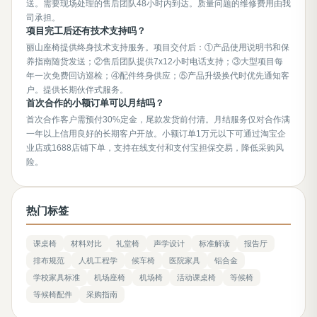
送。需要现场处理的售后团队48小时内到达。质量问题的维修费用由我
司承担。
项目完工后还有技术支持吗？
丽山座椅提供终身技术支持服务。项目交付后：①产品使用说明书和保
养指南随货发送；②售后团队提供7x12小时电话支持；③大型项目每
年一次免费回访巡检；④配件终身供应；⑤产品升级换代时优先通知客
户。提供长期伙伴式服务。
首次合作的小额订单可以月结吗？
首次合作客户需预付30%定金，尾款发货前付清。月结服务仅对合作满
一年以上信用良好的长期客户开放。小额订单1万元以下可通过淘宝企
业店或1688店铺下单，支持在线支付和支付宝担保交易，降低采购风
险。
热门标签
课桌椅
材料对比
礼堂椅
声学设计
标准解读
报告厅
排布规范
人机工程学
候车椅
医院家具
铝合金
学校家具标准
机场座椅
机场椅
活动课桌椅
等候椅
等候椅配件
采购指南