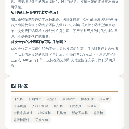
送。需要现场处理的售后团队48小时内到达。质量问题的维修费用由我
司承担。
项目完工后还有技术支持吗？
丽山座椅提供终身技术支持服务。项目交付后：①产品使用说明书和保
养指南随货发送；②售后团队提供7x12小时电话支持；③大型项目每
年一次免费回访巡检；④配件终身供应；⑤产品升级换代时优先通知客
户。提供长期伙伴式服务。
首次合作的小额订单可以月结吗？
首次合作客户需预付30%定金，尾款发货前付清。月结服务仅对合作满
一年以上信用良好的长期客户开放。小额订单1万元以下可通过淘宝企
业店或1688店铺下单，支持在线支付和支付宝担保交易，降低采购风
险。
热门标签
课桌椅
材料对比
礼堂椅
声学设计
标准解读
报告厅
排布规范
人机工程学
候车椅
医院家具
铝合金
学校家具标准
机场座椅
机场椅
活动课桌椅
等候椅
等候椅配件
采购指南