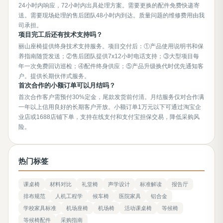
24小时内响应，72小时内出具处理方案。需要更换的配件免费快递寄
送。需要现场处理的售后团队48小时内到达。质量问题的维修费用由我
司承担。
项目完工后还有技术支持吗？
丽山座椅提供终身技术支持服务。项目交付后：①产品使用说明书和保
养指南随货发送；②售后团队提供7x12小时电话支持；③大型项目每
年一次免费回访巡检；④配件终身供应；⑤产品升级换代时优先通知客
户。提供长期伙伴式服务。
首次合作的小额订单可以月结吗？
首次合作客户需预付30%定金，尾款发货前付清。月结服务仅对合作满
一年以上信用良好的长期客户开放。小额订单1万元以下可通过淘宝企
业店或1688店铺下单，支持在线支付和支付宝担保交易，降低采购风
险。
热门标签
课桌椅
材料对比
礼堂椅
声学设计
标准解读
报告厅
排布规范
人机工程学
候车椅
医院家具
铝合金
学校家具标准
机场座椅
机场椅
活动课桌椅
等候椅
等候椅配件
采购指南