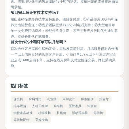
送。需要现场处理的售后团队48小时内到达。质量问题的维修费用由我
司承担。
项目完工后还有技术支持吗？
丽山座椅提供终身技术支持服务。项目交付后：①产品使用说明书和保
养指南随货发送；②售后团队提供7x12小时电话支持；③大型项目每
年一次免费回访巡检；④配件终身供应；⑤产品升级换代时优先通知客
户。提供长期伙伴式服务。
首次合作的小额订单可以月结吗？
首次合作客户需预付30%定金，尾款发货前付清。月结服务仅对合作满
一年以上信用良好的长期客户开放。小额订单1万元以下可通过淘宝企
业店或1688店铺下单，支持在线支付和支付宝担保交易，降低采购风
险。
热门标签
课桌椅
材料对比
礼堂椅
声学设计
标准解读
报告厅
排布规范
人机工程学
候车椅
医院家具
铝合金
学校家具标准
机场座椅
机场椅
活动课桌椅
等候椅
等候椅配件
采购指南