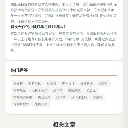
丽山座椅提供终身技术支持服务。项目交付后：①产品使用说明书和保
养指南随货发送；②售后团队提供7x12小时电话支持；③大型项目每
年一次免费回访巡检；④配件终身供应；⑤产品升级换代时优先通知客
户。提供长期伙伴式服务。
首次合作的小额订单可以月结吗？
首次合作客户需预付30%定金，尾款发货前付清。月结服务仅对合作满
一年以上信用良好的长期客户开放。小额订单1万元以下可通过淘宝企
业店或1688店铺下单，支持在线支付和支付宝担保交易，降低采购风
险。
热门标签
课桌椅
材料对比
礼堂椅
声学设计
标准解读
报告厅
排布规范
人机工程学
候车椅
医院家具
铝合金
学校家具标准
机场座椅
机场椅
活动课桌椅
等候椅
等候椅配件
采购指南
相关文章