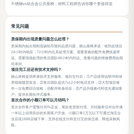
不锈钢vs铝合金公共座椅：材料工程师告诉你哪个更值得选
常见问题
质保期内出现质量问题怎么处理？
质保期内如出现制造缺陷导致的品质问题，丽山座椅承诺：收到反馈后
24小时内响应，72小时内出具处理方案。需要更换的配件免费快递寄
送。需要现场处理的售后团队48小时内到达。质量问题的维修费用由我
司承担。
项目完工后还有技术支持吗？
丽山座椅提供终身技术支持服务。项目交付后：①产品使用说明书和保
养指南随货发送；②售后团队提供7x12小时电话支持；③大型项目每
年一次免费回访巡检；④配件终身供应；⑤产品升级换代时优先通知客
户。提供长期伙伴式服务。
首次合作的小额订单可以月结吗？
首次合作客户需预付30%定金，尾款发货前付清。月结服务仅对合作满
一年以上信用良好的长期客户开放。小额订单1万元以下可通过淘宝企
业店或1688店铺下单，支持在线支付和支付宝担保交易，降低采购风
险。