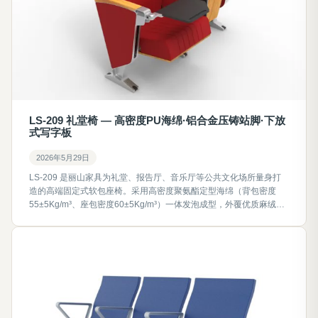
LS-209 礼堂椅 — 高密度PU海绵·铝合金压铸站脚·下放
式写字板
2026年5月29日
LS-209 是丽山家具为礼堂、报告厅、音乐厅等公共文化场所量身打
造的高端固定式软包座椅。采用高密度聚氨酯定型海绵（背包密度
55±5Kg/m³、座包密度60±5Kg/m³）一体发泡成型，外覆优质麻绒面
料，内衬多层曲木夹板；站脚为ADC12铝合金压铸一体成型（壁厚
≥3.5mm，宽55mm，高640mm）；内置弹簧阻尼回复机构与下放式
安全写字板；中心距560~600mm可调，总高1000mm，座高
450mm。全系按QB/T 2602-2013《影剧院公共座椅》行业标准执
行，面料阻燃达B1级，甲醛释放量≤0.120mg/(m²·h)，支持面料花
色、防污防火阻燃等多维度工程定制。