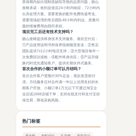
质保期内如出现制造缺陷导致的品质问题，丽山
座椅承诺：收到反馈后24小时内响应，72小时内
出具处理方案。需要更换的配件免费快递寄送。
需要现场处理的售后团队48小时内到达。质量问
题的维修费用由我司承担。
项目完工后还有技术支持吗？
丽山座椅提供终身技术支持服务。项目交付后：
①产品使用说明书和保养指南随货发送；②售后
团队提供7x12小时电话支持；③大型项目每年一
次免费回访巡检；④配件终身供应；⑤产品升级
换代时优先通知客户。提供长期伙伴式服务。
首次合作的小额订单可以月结吗？
首次合作客户需预付30%定金，尾款发货前付
清。月结服务仅对合作满一年以上信用良好的长
期客户开放。小额订单1万元以下可通过淘宝企
业店或1688店铺下单，支持在线支付和支付宝担
保交易，降低采购风险。
热门标签
课桌椅
材料对比
礼堂椅
声学设计