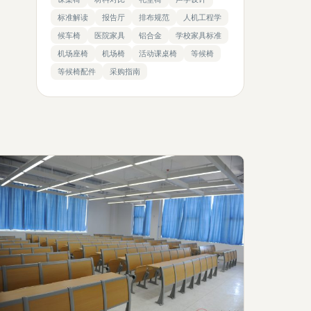
标准解读
报告厅
排布规范
人机工程学
候车椅
医院家具
铝合金
学校家具标准
机场座椅
机场椅
活动课桌椅
等候椅
等候椅配件
采购指南