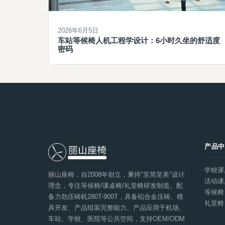
2026年6月5日
车站等候椅人机工程学设计：6小时久坐的舒适度
密码
产品
学校课
丽山座椅，自2008年创立，秉持"至简至美"设计
活动课
理念，专注等候椅/课桌椅/礼堂椅研发制造。配
等候椅
备力劲压铸机280T-900T，具备铝合金压铸、模
礼堂椅
具开发、产品组装完整能力。产品应用于机场、
车站、学校、医院等公共空间，支持OEM/ODM