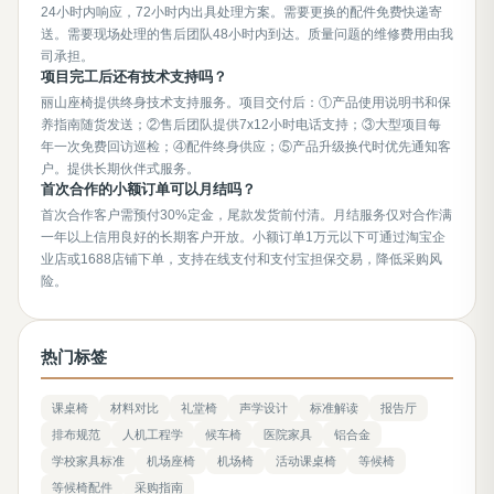
24小时内响应，72小时内出具处理方案。需要更换的配件免费快递寄
送。需要现场处理的售后团队48小时内到达。质量问题的维修费用由我
司承担。
项目完工后还有技术支持吗？
丽山座椅提供终身技术支持服务。项目交付后：①产品使用说明书和保
养指南随货发送；②售后团队提供7x12小时电话支持；③大型项目每
年一次免费回访巡检；④配件终身供应；⑤产品升级换代时优先通知客
户。提供长期伙伴式服务。
首次合作的小额订单可以月结吗？
首次合作客户需预付30%定金，尾款发货前付清。月结服务仅对合作满
一年以上信用良好的长期客户开放。小额订单1万元以下可通过淘宝企
业店或1688店铺下单，支持在线支付和支付宝担保交易，降低采购风
险。
热门标签
课桌椅
材料对比
礼堂椅
声学设计
标准解读
报告厅
排布规范
人机工程学
候车椅
医院家具
铝合金
学校家具标准
机场座椅
机场椅
活动课桌椅
等候椅
等候椅配件
采购指南