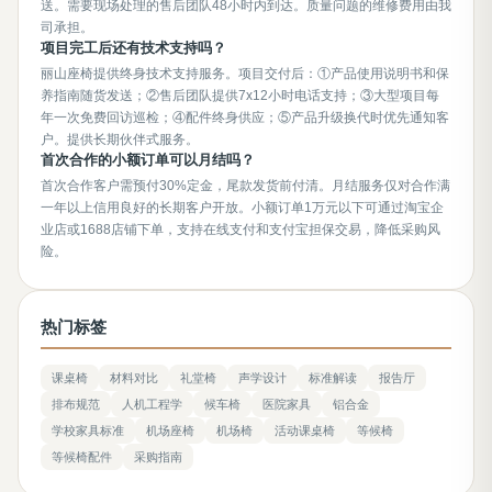
送。需要现场处理的售后团队48小时内到达。质量问题的维修费用由我
司承担。
项目完工后还有技术支持吗？
丽山座椅提供终身技术支持服务。项目交付后：①产品使用说明书和保
养指南随货发送；②售后团队提供7x12小时电话支持；③大型项目每
年一次免费回访巡检；④配件终身供应；⑤产品升级换代时优先通知客
户。提供长期伙伴式服务。
首次合作的小额订单可以月结吗？
首次合作客户需预付30%定金，尾款发货前付清。月结服务仅对合作满
一年以上信用良好的长期客户开放。小额订单1万元以下可通过淘宝企
业店或1688店铺下单，支持在线支付和支付宝担保交易，降低采购风
险。
热门标签
课桌椅
材料对比
礼堂椅
声学设计
标准解读
报告厅
排布规范
人机工程学
候车椅
医院家具
铝合金
学校家具标准
机场座椅
机场椅
活动课桌椅
等候椅
等候椅配件
采购指南