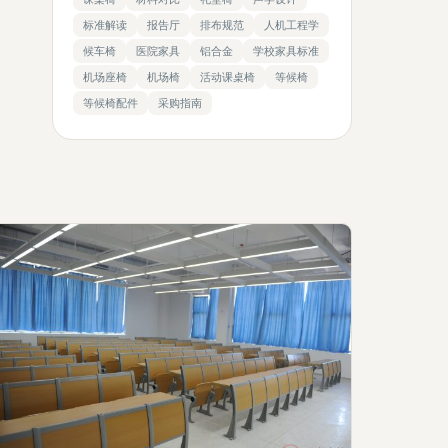
标准解读
报告厅
排布规范
人机工程学
候车椅
医院家具
铝合金
学校家具标准
机场座椅
机场椅
活动课桌椅
等候椅
等候椅配件
采购指南