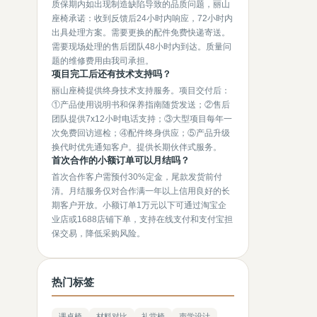
质保期内如出现制造缺陷导致的品质问题，丽山
座椅承诺：收到反馈后24小时内响应，72小时内
出具处理方案。需要更换的配件免费快递寄送。
需要现场处理的售后团队48小时内到达。质量问
题的维修费用由我司承担。
项目完工后还有技术支持吗？
丽山座椅提供终身技术支持服务。项目交付后：
①产品使用说明书和保养指南随货发送；②售后
团队提供7x12小时电话支持；③大型项目每年一
次免费回访巡检；④配件终身供应；⑤产品升级
换代时优先通知客户。提供长期伙伴式服务。
首次合作的小额订单可以月结吗？
首次合作客户需预付30%定金，尾款发货前付
清。月结服务仅对合作满一年以上信用良好的长
期客户开放。小额订单1万元以下可通过淘宝企
业店或1688店铺下单，支持在线支付和支付宝担
保交易，降低采购风险。
热门标签
课桌椅
材料对比
礼堂椅
声学设计