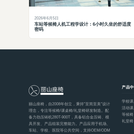
2026年6月5日
车站等候椅人机工程学设计：6小时久坐的舒适度
密码
产品
学校课
丽山座椅，自2008年创立，秉持"至简至美"设计
活动课
理念，专注等候椅/课桌椅/礼堂椅研发制造。配
等候椅
备力劲压铸机280T-900T，具备铝合金压铸、模
礼堂椅
具开发、产品组装完整能力。产品应用于机场、
车站、学校、医院等公共空间，支持OEM/ODM