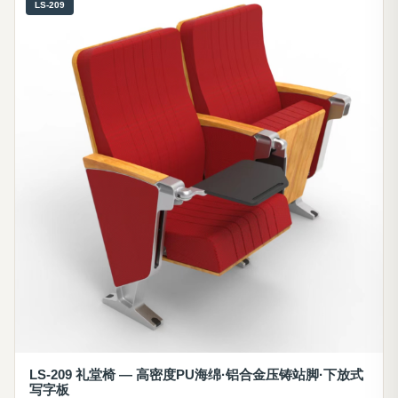
LS-209
LS-209 礼堂椅 — 高密度PU海绵·铝合金压铸站脚·下放式
写字板