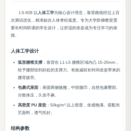
LS-928 以
人体工学
为核心设计理念，靠背曲线经过上百
次测试优化，精准贴合人体脊柱弧度。专为大学阶梯教室需
要长时间听课的学生设计，让舒适的坐姿成为专注学习的保
障。
人体工学设计
弧形腰椎支撑
：靠背在 L1-L5 腰椎区域内凸 15-20mm，
给予腰部恰到好处的支撑力。有效减轻长时间坐姿带来的
腰背疲劳。
包裹式座面
：座面两侧微翘，中部微凹，自然包裹臀部。
分散体压，久坐不麻。
高密度 PU 座垫
：50kg/m³ 以上密度，坐感饱满。搭配布
艺面料，透气性好。
结构参数