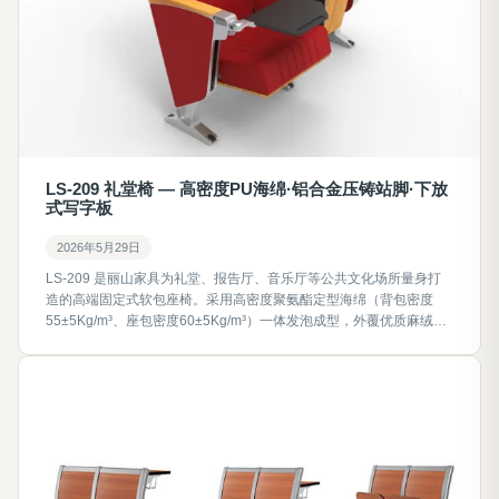
LS-209 礼堂椅 — 高密度PU海绵·铝合金压铸站脚·下放
式写字板
2026年5月29日
LS-209 是丽山家具为礼堂、报告厅、音乐厅等公共文化场所量身打
造的高端固定式软包座椅。采用高密度聚氨酯定型海绵（背包密度
55±5Kg/m³、座包密度60±5Kg/m³）一体发泡成型，外覆优质麻绒面
料，内衬多层曲木夹板；站脚为ADC12铝合金压铸一体成型（壁厚
≥3.5mm，宽55mm，高640mm）；内置弹簧阻尼回复机构与下放式
安全写字板；中心距560~600mm可调，总高1000mm，座高
450mm。全系按QB/T 2602-2013《影剧院公共座椅》行业标准执
行，面料阻燃达B1级，甲醛释放量≤0.120mg/(m²·h)，支持面料花
色、防污防火阻燃等多维度工程定制。