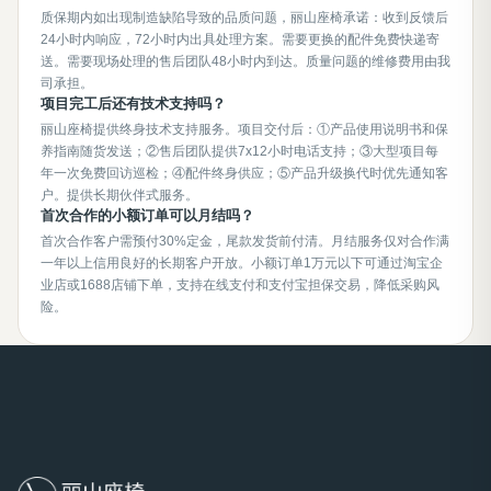
质保期内如出现制造缺陷导致的品质问题，丽山座椅承诺：收到反馈后
24小时内响应，72小时内出具处理方案。需要更换的配件免费快递寄
送。需要现场处理的售后团队48小时内到达。质量问题的维修费用由我
司承担。
项目完工后还有技术支持吗？
丽山座椅提供终身技术支持服务。项目交付后：①产品使用说明书和保
养指南随货发送；②售后团队提供7x12小时电话支持；③大型项目每
年一次免费回访巡检；④配件终身供应；⑤产品升级换代时优先通知客
户。提供长期伙伴式服务。
首次合作的小额订单可以月结吗？
首次合作客户需预付30%定金，尾款发货前付清。月结服务仅对合作满
一年以上信用良好的长期客户开放。小额订单1万元以下可通过淘宝企
业店或1688店铺下单，支持在线支付和支付宝担保交易，降低采购风
险。