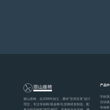
产品
学校课
丽山座椅，自2008年创立，秉持"至简至美"设计
活动课
理念，专注等候椅/课桌椅/礼堂椅研发制造。配
等候椅
备力劲压铸机280T-900T，具备铝合金压铸、模