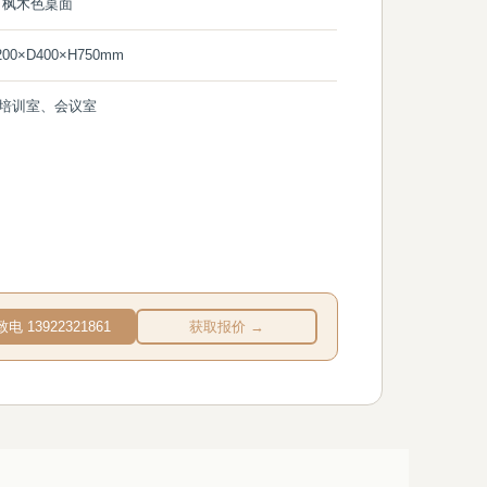
白枫木色桌面
00×D400×H750mm
培训室、会议室
致电 13922321861
获取报价 →