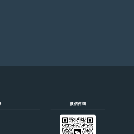
持
微信咨询
们
价
录