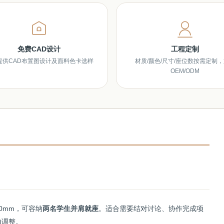
免费CAD设计
工程定制
提供CAD布置图设计及面料色卡选样
材质/颜色/尺寸/座位数按需定制
OEM/ODM
00mm，可容纳
两名学生并肩就座
。适合需要结对讨论、协作完成项
由调整。