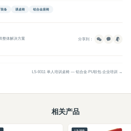
育装备
课桌椅
铝合金座椅
供整体解决方案
分享到：
LS-9311 单人培训桌椅 — 铝合金·PU软包·企业培训 →
相关产品
1
LS-209