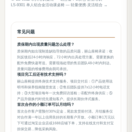
LS-9301 单人铝合金活动课桌椅 — 轻量便携·灵活组合 →
常见问题
质保期内出现质量问题怎么处理？
质保期内如出现制造缺陷导致的品质问题，丽山座椅承诺：收
到反馈后24小时内响应，72小时内出具处理方案。需要更换的
配件免费快递寄送。需要现场处理的售后团队48小时内到达。
质量问题的维修费用由我司承担。
项目完工后还有技术支持吗？
丽山座椅提供终身技术支持服务。项目交付后：①产品使用说
明书和保养指南随货发送；②售后团队提供7x12小时电话支
持；③大型项目每年一次免费回访巡检；④配件终身供应；⑤
产品升级换代时优先通知客户。提供长期伙伴式服务。
首次合作的小额订单可以月结吗？
首次合作客户需预付30%定金，尾款发货前付清。月结服务仅
对合作满一年以上信用良好的长期客户开放。小额订单1万元以
下可通过淘宝企业店或1688店铺下单，支持在线支付和支付宝
担保交易，降低采购风险。