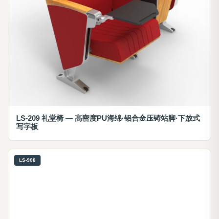
LS-209 礼堂椅 — 高密度PU海绵·铝合金压铸站脚·下放式
写字板
LS-908