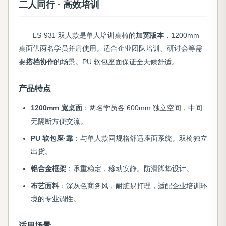
二人同行 · 高效培训
LS-931 双人款是单人培训桌椅的
加宽版本
，1200mm
桌面供两名学员并肩使用。适合企业团队培训、研讨会等需
要
搭档协作
的场景。PU 软包座面保证全天候舒适。
产品特点
1200mm 宽桌面
：两名学员各 600mm 独立空间，中间
无隔断方便交流。
PU 软包座·靠
：与单人款同规格舒适座面系统。双椅独立
出货。
铝合金框架
：承重稳定，移动安静。防滑脚垫设计。
布艺面料
：深灰色商务风，耐脏易打理，适配企业培训环
境的专业调性。
适用场景